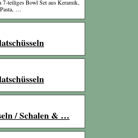
-teiliges Bowl Set aus Keramik,
 Pasta, …
atschüsseln
atschüsseln
sseln / Schalen & …