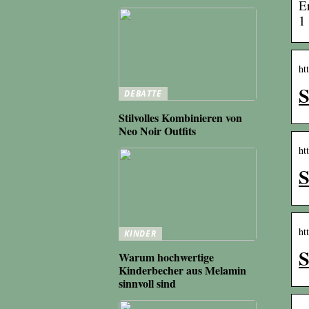
E
1
ht
S
DEBATTE
Stilvolles Kombinieren von
Neo Noir Outfits
ht
S
ht
KINDER
S
Warum hochwertige
Kinderbecher aus Melamin
sinnvoll sind