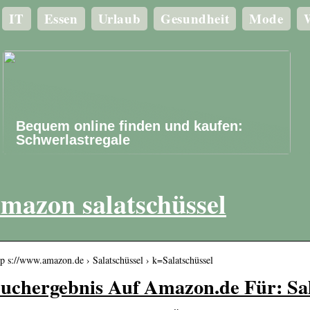
IT
Essen
Urlaub
Gesundheit
Mode
W
Bequem online finden und kaufen:
Schwerlastregale
mazon salatschüssel
tp s://www.amazon.de › Salatschüssel › k=Salatschüssel
uchergebnis Auf Amazon.de Für: Sal