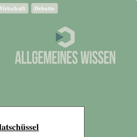
irtschaft
Debatte
atschüssel