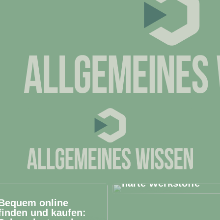
Die richtigen
Trennscheiben für
harte Werkstoffe
Bequem online
finden und kaufen: