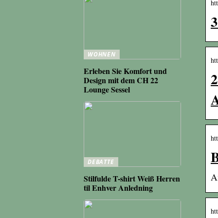
ht
3
WOHNEN
ht
Erleben Sie Komfort und
2
Design mit dem CH 22
Lounge Sessel
ht
B
DEBATTE
A
Stilfulde T-shirt Weiß Herren
til Enhver Anledning
ht