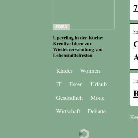
7
ESSEN
ht
Upcycling in der Küche:
G
Kreative Ideen zur
Wiederverwendung von
Lebensmittelresten
Kinder
Wohnen
ht
IT
Essen
Urlaub
B
Gesundheit
Mode
Wirtschaft
Debatte
Key