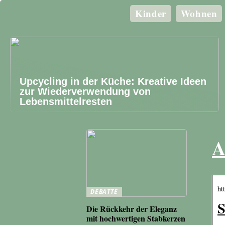
Kinder
Wohnen
Upcycling in der Küche: Kreative Ideen
zur Wiederverwendung von
Lebensmittelresten
A
ht
DEBATTE
S
Die Rückkehr der Eleganz
mit hochwertigen Stabkerzen