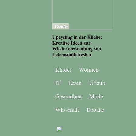
ESSEN
Upcycling in der Küche:
Kreative Ideen zur
Wiederverwendung von
Lebensmittelresten
Kinder
Wohnen
IT
Essen
Urlaub
Gesundheit
Mode
Wirtschaft
Debatte