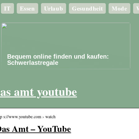
IT
Essen
Urlaub
Gesundheit
Mode
W
Bequem online finden und kaufen:
Schwerlastregale
as amt youtube
tp s://www.youtube.com › watch
as Amt – YouTube