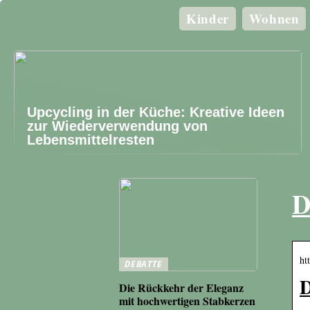
Kinder
Wohnen
Upcycling in der Küche: Kreative Ideen
zur Wiederverwendung von
Lebensmittelresten
D
ht
DEBATTE
D
Die Rückkehr der Eleganz
mit hochwertigen Stabkerzen