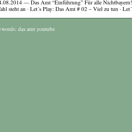
4.08.2014 — Das Amt “Einführung” Für alle Nichtbayern! 
ahl steht an · Let´s Play: Das Amt # 02 – Viel zu tun · Let
words: das amt youtube