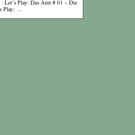
· Let´s Play: Das Amt # 01 – Die
´s Play: …