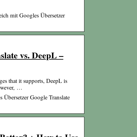
eich mit Googles Übersetzer
slate vs. DeepL –
s that it supports, DeepL is
However, …
s Übersetzer Google Translate
Better? + How to Use