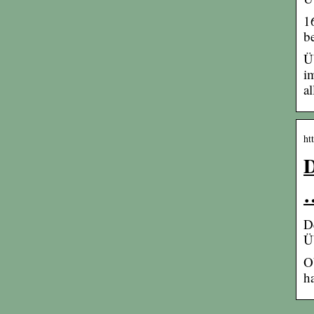
1
b
Ü
i
al
ht
D
D
Ü
O
h