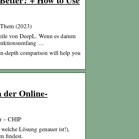
e Them (2023)
eile von DeepL. Wenn es darum
Funktionsumfang …
in-depth comparison will help you
h der Online-
er – CHIP
 welche Lösung genauer ist!),
n findest.