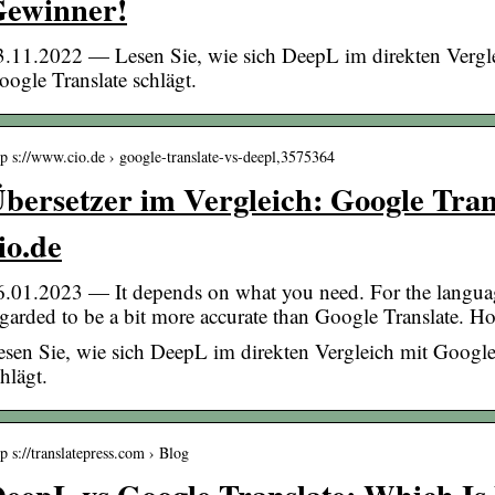
ewinner!
3.11.2022 — Lesen Sie, wie sich DeepL im direkten Vergl
oogle Translate schlägt.
tp s://www.cio.de › google-translate-vs-deepl,3575364
bersetzer im Vergleich: Google Tran
io.de
6.01.2023 — It depends on what you need. For the language
egarded to be a bit more accurate than Google Translate. 
esen Sie, wie sich DeepL im direkten Vergleich mit Google
hlägt.
tp s://translatepress.com › Blog
eepL vs Google Translate: Which Is 