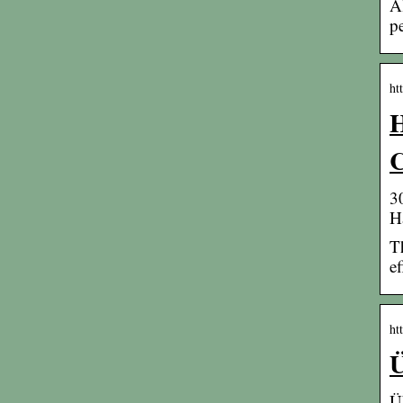
A
p
ht
H
3
H
T
ef
ht
Ü
Ü