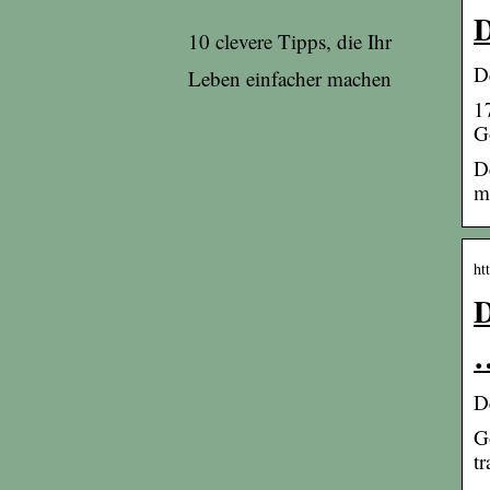
D
10 clevere Tipps, die Ihr
D
Leben einfacher machen
1
G
D
m
ht
D
D
G
t