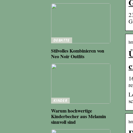
G
2
G
DEBATTE
ht
Stilvolles Kombinieren von
Ü
Neo Noir Outfits
c
1
r
L
sc
KINDER
Warum hochwertige
Kinderbecher aus Melamin
sinnvoll sind
ht
D