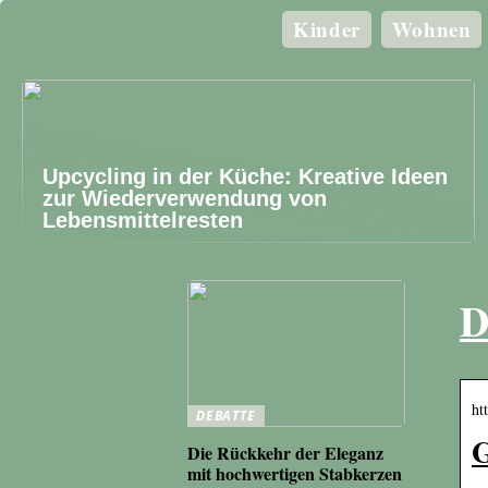
Kinder
Wohnen
Upcycling in der Küche: Kreative Ideen
zur Wiederverwendung von
Lebensmittelresten
D
ht
DEBATTE
G
Die Rückkehr der Eleganz
mit hochwertigen Stabkerzen