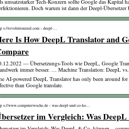
ls umsatzstarker Tech-Konzern sollte Google das Kapital 
erfektionieren. Doch warum ist dann der Deepl-Übersetzer 
tp s://revolutionized.com › deepl-…
ere Is How DeepL Translator and Go
Compare
0.12.2022 — Übersetzungs-Tools wie DeepL, Google Transl
andwerk immer besser. … Machine Translation: DeepL vs.
he AI-powered DeepL Translator has only been around for a
fective than Google translate.
tp s://www.computerwoche.de › was-deepl-und-co-ko…
bersetzer im Vergleich: Was DeepL
bersetzer im Vergleich: Was DeepL & Co. können – comp