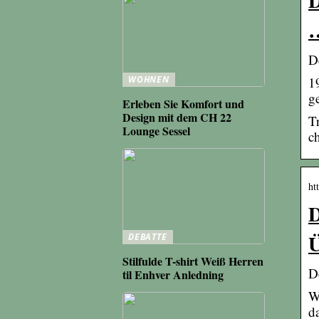
D
WOHNEN
1
g
Erleben Sie Komfort und
Design mit dem CH 22
T
Lounge Sessel
ch
ht
D
Ü
DEBATTE
Stilfulde T-shirt Weiß Herren
D
til Enhver Anledning
W
d