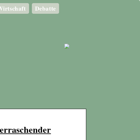
irtschaft
Debatte
berraschender