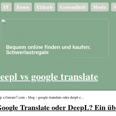
IT
Essen
Urlaub
Gesundheit
Mode
W
Bequem online finden und kaufen:
Schwerlastregale
eepl vs google translate
tp s://aware7.com › blog › google-translate-oder-deepl-e…
oogle Translate oder DeepL? Ein ü