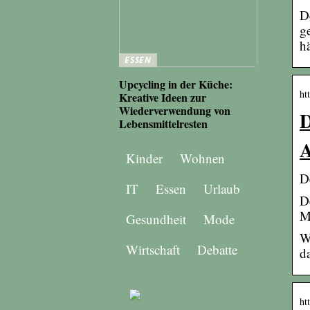
D
g
h
ESSEN
Upcycling in der Küche:
ht
Kreative Ideen zur
Wiederverwendung von
D
Lebensmittelresten
A
Kinder
Wohnen
D
IT
Essen
Urlaub
D
M
Gesundheit
Mode
W
Wirtschaft
Debatte
d
ht