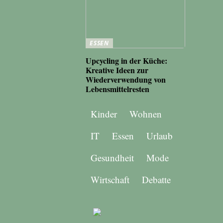
ESSEN
Upcycling in der Küche:
Kreative Ideen zur
Wiederverwendung von
Lebensmittelresten
Kinder
Wohnen
IT
Essen
Urlaub
Gesundheit
Mode
Wirtschaft
Debatte