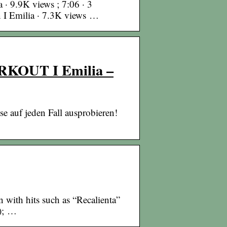
9.9K views ; 7:06 · 3
 Emilia · 7.3K views …
OUT I Emilia –
ese auf jeden Fall ausprobieren!
 with hits such as “Recalienta”
n); …