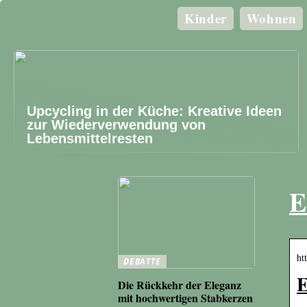
Kinder
Wohnen
Upcycling in der Küche: Kreative Ideen
zur Wiederverwendung von
Lebensmittelresten
E
ht
DEBATTE
E
Die Rückkehr der Eleganz
mit hochwertigen Stabkerzen