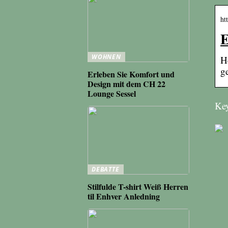
ht
E
WOHNEN
H
g
Erleben Sie Komfort und
Design mit dem CH 22
Lounge Sessel
Key
DEBATTE
Stilfulde T-shirt Weiß Herren
til Enhver Anledning