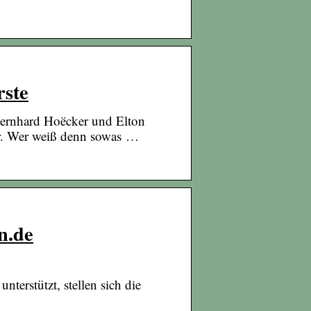
rste
Bernhard Hoëcker und Elton
hr. Wer weiß denn sowas …
n.de
terstützt, stellen sich die