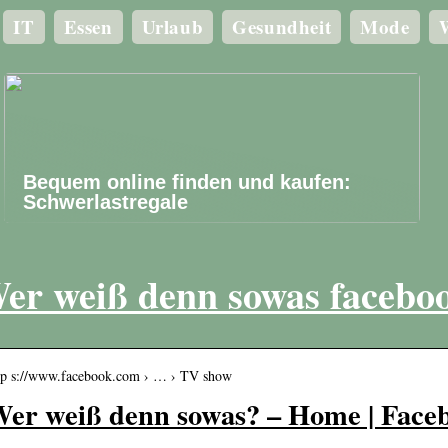
IT
Essen
Urlaub
Gesundheit
Mode
W
Bequem online finden und kaufen:
Schwerlastregale
er weiß denn sowas facebo
tp s://www.facebook.com › … › TV show
er weiß denn sowas? – Home | Face