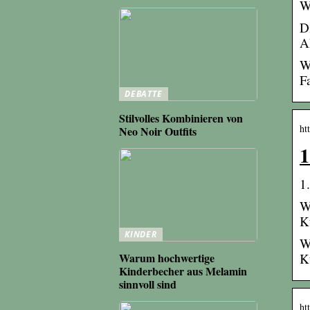
W
D
A
W
F
DEBATTE
Stilvolles Kombinieren von
ht
Neo Noir Outfits
1
1
W
K
KINDER
W
Warum hochwertige
K
Kinderbecher aus Melamin
sinnvoll sind
ht