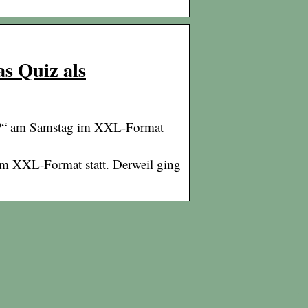
s Quiz als
s?“ am Samstag im XXL-Format
m XXL-Format statt. Derweil ging
Bedienelemente
sorgen für