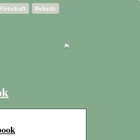
irtschaft
Debatte
ok
book