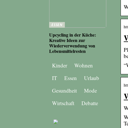
W
ESSEN
ht
Upcycling in der Küche:
W
Kreative Ideen zur
Wiederverwendung von
P
Lebensmittelresten
b
“
Kinder
Wohnen
IT
Essen
Urlaub
ht
Gesundheit
Mode
W
Wirtschaft
Debatte
W
W
T