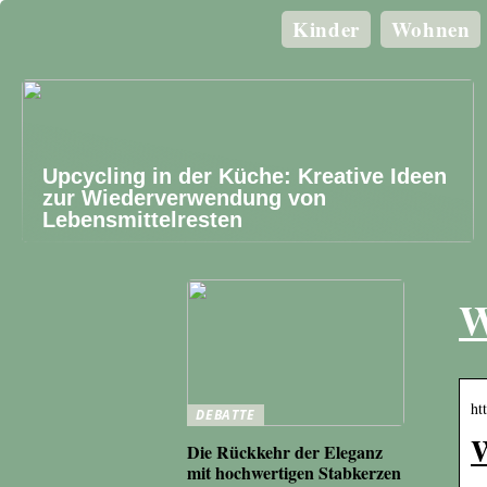
Kinder
Wohnen
Upcycling in der Küche: Kreative Ideen
zur Wiederverwendung von
Lebensmittelresten
W
ht
DEBATTE
W
Die Rückkehr der Eleganz
mit hochwertigen Stabkerzen