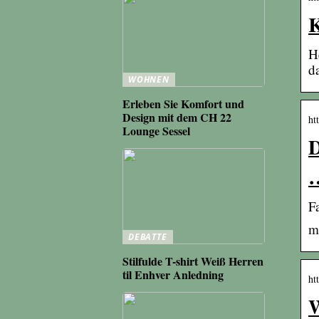
K
H
d
WOHNEN
Erleben Sie Komfort und
Design mit dem CH 22
ht
Lounge Sessel
D
F
m
DEBATTE
Stilfulde T-shirt Weiß Herren
til Enhver Anledning
ht
W