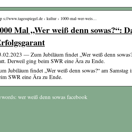
tp s://www.tagesspiegel.de › kultur › 1000-mal-wer-weis…
000 Mal „Wer weiß denn sowas?“: Da
rfolgsgarant
3.02.2023 — Zum Jubiläum findet „Wer weiß denn sowa
tatt. Derweil ging beim SWR eine Ära zu Ende.
um Jubiläum findet „Wer weiß denn sowas?“ am Samstag i
eim SWR eine Ära zu Ende.
words: wer weiß denn sowas facebook
Bequem online
Die richtigen
finden und kaufen:
Trennscheiben für