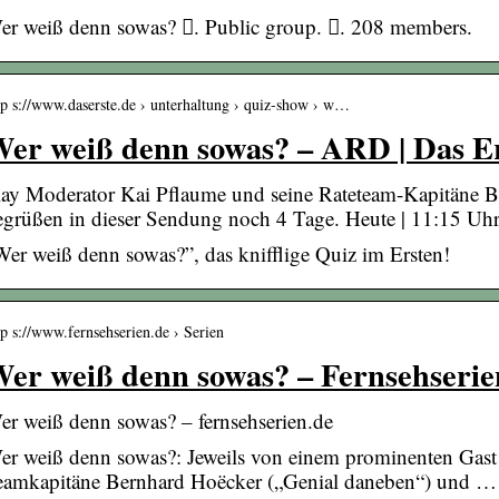
er weiß denn sowas? 󱙺. Public group. 󰞋. 208 members.
tp s://www.daserste.de › unterhaltung › quiz-show › w…
er weiß denn sowas? – ARD | Das E
lay Moderator Kai Pflaume und seine Rateteam-Kapitäne 
egrüßen in dieser Sendung noch 4 Tage. Heute | 11:15 U
Wer weiß denn sowas?”, das knifflige Quiz im Ersten!
tp s://www.fernsehserien.de › Serien
er weiß denn sowas? – Fernsehserie
er weiß denn sowas? – fernsehserien.de
er weiß denn sowas?: Jeweils von einem prominenten Gast un
eamkapitäne Bernhard Hoëcker („Genial daneben“) und …