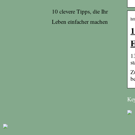
10 clevere Tipps, die Ihr
ht
Leben einfacher machen
1
E
1
s
Z
b
Key
Upcycling in der