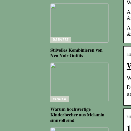
W
A
&
A
&
DEBATTE
Stilvolles Kombinieren von
ht
Neo Noir Outfits
W
W
D
u
KINDER
Warum hochwertige
Kinderbecher aus Melamin
ht
sinnvoll sind
1