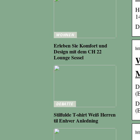
H
1
D
WOHNEN
Erleben Sie Komfort und
ht
Design mit dem CH 22
W
Lounge Sessel
M
D
(
D
DEBATTE
(
Stilfulde T-shirt Weiß Herren
til Enhver Anledning
ht