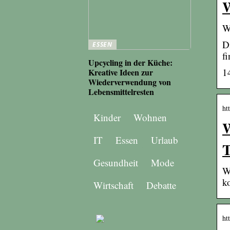
W
W
D
ESSEN
f
Upcycling in der Küche:
1
Kreative Ideen zur
Wiederverwendung von
Lebensmittelresten
ht
Kinder
Wohnen
W
IT
Essen
Urlaub
T
Gesundheit
Mode
W
k
Wirtschaft
Debatte
ht