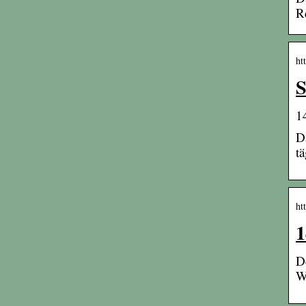
R
ht
S
1
D
t
ht
1
D
W