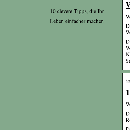
W
10 clevere Tipps, die Ihr
W
Leben einfacher machen
D
W
D
W
N
Sa
ht
1
W
D
R
D