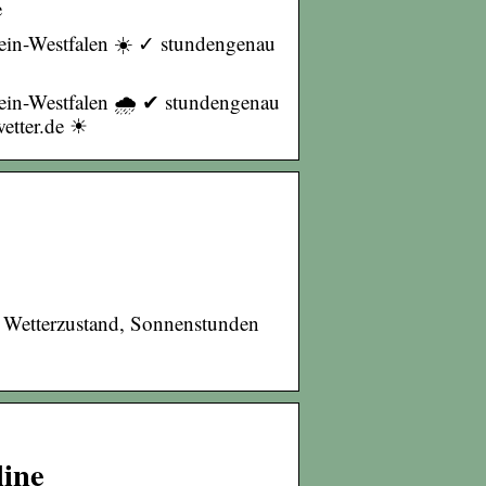
e
hein-Westfalen ☀️ ✓ stundengenau
hein-Westfalen 🌧️ ✔ stundengenau
wetter.de ☀
, Wetterzustand, Sonnenstunden
line