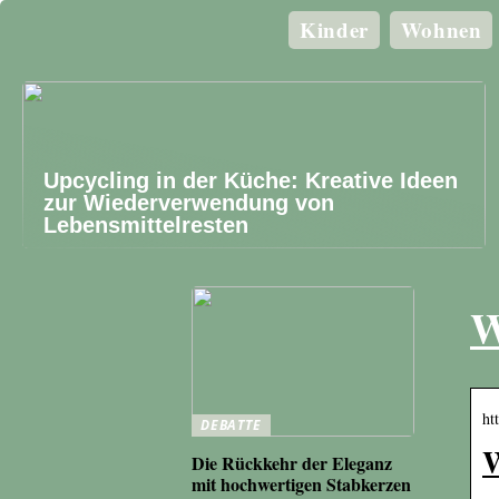
Kinder
Wohnen
Upcycling in der Küche: Kreative Ideen
zur Wiederverwendung von
Lebensmittelresten
W
ht
DEBATTE
W
Die Rückkehr der Eleganz
mit hochwertigen Stabkerzen