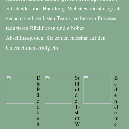
entscheidet über Handlung. Websites, die strategisch
gedacht sind, entlasten Teams, verbessern Prozesse,
reduzieren Rückfragen und erhöhen
Abschlussquoten. Sie zahlen messbar auf den
Unternehmenserfolg ein.
D
St
B
ie
ilf
e
R
ul
di
ü
d
e
c
e
n
k
T-
el
k
sh
e
e
irt
m
h
W
e