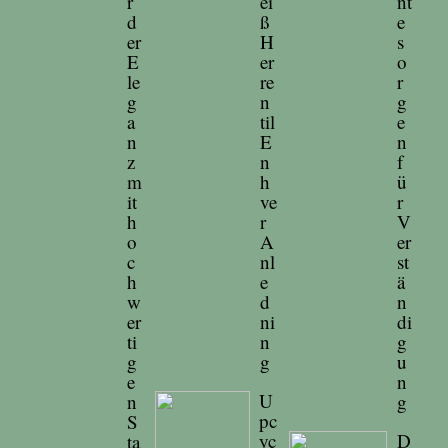
r
ei
nt
d
ß
e
er
H
s
E
er
o
le
re
r
g
n
g
a
til
e
n
E
n
z
n
f
m
h
ü
it
ve
r
h
r
V
o
A
er
c
nl
st
h
e
ä
w
d
n
er
ni
di
ti
n
g
g
g
u
e
n
U
n
g
pc
S
yc
D
ta